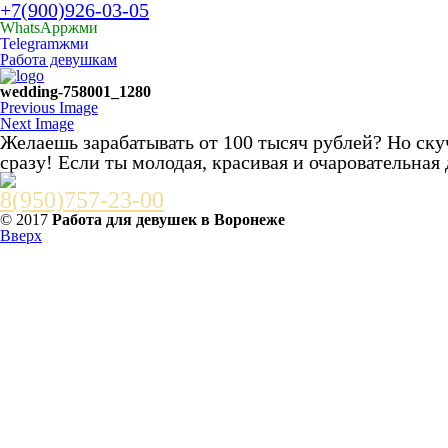
+7(900)926-03-05
WhatsApp
жми
Telegram
жми
Работа девушкам
wedding-758001_1280
Previous Image
Next Image
Желаешь зарабатывать от 100 тысяч рублей? Но скуч
сразу! Если ты молодая, красивая и очаровательная
8(950)757-23-00
© 2017
Работа для девушек в Воронеже
Вверх