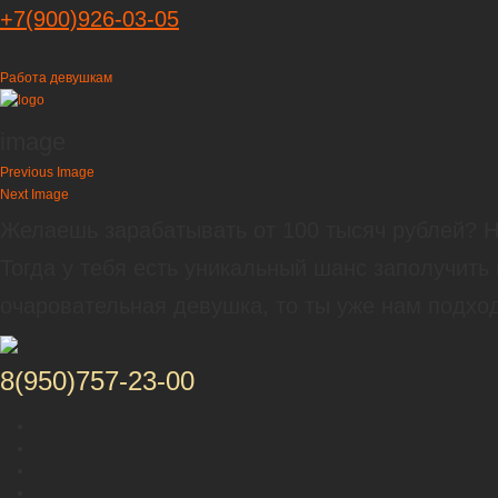
+7(900)926-03-05
Работа девушкам
image
Previous Image
Next Image
Желаешь зарабатывать от 100 тысяч рублей? Но
Тогда у тебя есть уникальный шанс заполучить 
очаровательная девушка, то ты уже нам подхо
8(950)757-23-00