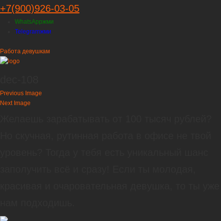
+7(900)926-03-05
WhatsApp
жми
Telegram
жми
Работа девушкам
dec-108
Previous Image
Next Image
Желаешь зарабатывать от 100 тысяч рублей?
Но скучная, рутинная работа в офисе не твой
уровень? Тогда у тебя есть уникальный шанс
заполучить всё и сразу! Если ты молодая,
красивая и очаровательная девушка, то ты уже
нам подходишь.