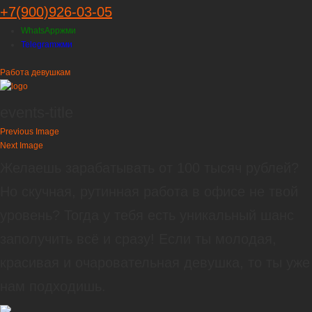
+7(900)926-03-05
WhatsApp
жми
Telegram
жми
Работа девушкам
events-title
Previous Image
Next Image
Желаешь зарабатывать от 100 тысяч рублей?
Но скучная, рутинная работа в офисе не твой
уровень? Тогда у тебя есть уникальный шанс
заполучить всё и сразу! Если ты молодая,
красивая и очаровательная девушка, то ты уже
нам подходишь.